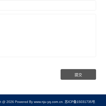
ht @ 2026 Powered By
www.nju-yq.com.cn
.
苏ICP备15031735号
.