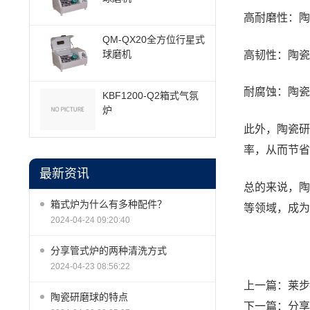
高耐磨性：陶
QM-QX20全方位行星式
球磨机
高韧性：陶瓷
耐腐蚀：陶瓷
KBF1200-Q2箱式气氛
炉
此外，陶瓷研
率，从而节省
最新资讯
总的来说，
陶
箱式炉为什么有多种配件？
等领域，成为
2024-04-24 09:20:40
分享管式炉的两种清洗方式
2024-04-23 08:56:22
上一篇：
莱步
陶瓷研磨球的特点
下一篇：
分享