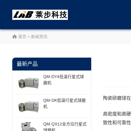
首页
>
新闻资讯
最新产品
QM-DY4低温行星式球
磨机
陶瓷研磨球
在
QM-DK低温行星式球磨
机
高密度和高硬
致性和可靠性
QM-QX12全方位行星式
球磨机